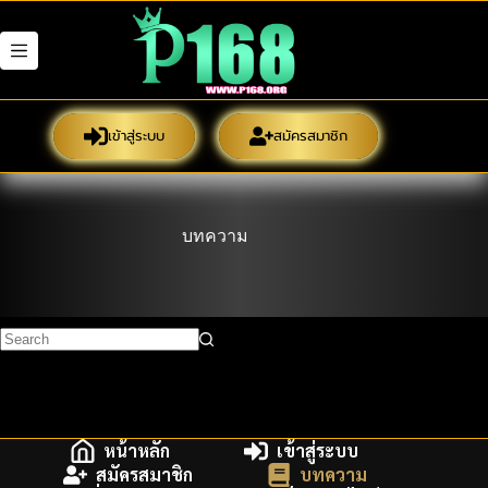
Skip
to
content
เข้าสู่ระบบ
สมัครสมาชิก
บทความ
No
results
หน้าหลัก
เข้าสู่ระบบ
สมัครสมาชิก
บทความ