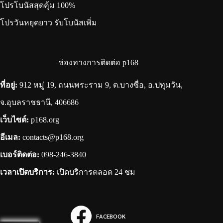
โปรโบนัสสุดคุ้ม 100%
โปรวันหยุดยาว รับโบนัสเพิ่ม
ช่องทางการติดต่อ p168
ที่อยู่:
912 หมู่ 19, ถนนพระราม 9, ต.บางซื่อ, อ.ปทุมวัน,
จ.อุบลราชธานี, 406686
เว็บไซต์:
p168.org
อีเมล:
contacts@p168.org
เบอร์ติดต่อ:
098-246-3840
เวลาเปิดบริการ:
เปิดบริการตลอด 24 ชม
FACEBOOK